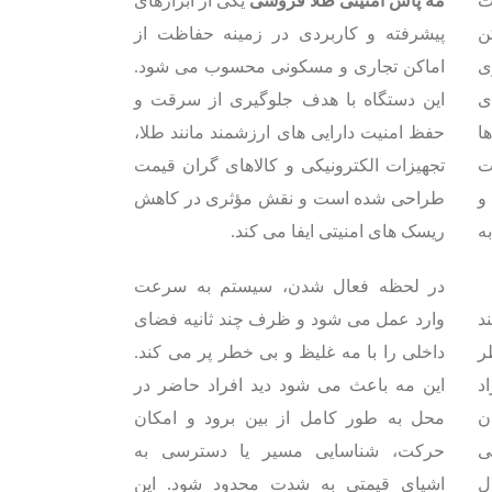
ت
مه پاش امنیتی طلا فروشی
یکی از ابزارهای
ن
پیشرفته و کاربردی در زمینه حفاظت از
ی
اماکن تجاری و مسکونی محسوب می شود.
ی
این دستگاه با هدف جلوگیری از سرقت و
ا
حفظ امنیت دارایی های ارزشمند مانند طلا،
ت
تجهیزات الکترونیکی و کالاهای گران قیمت
و
طراحی شده است و نقش مؤثری در کاهش
ه
ریسک های امنیتی ایفا می کند.
در لحظه فعال شدن، سیستم به سرعت
د
وارد عمل می شود و ظرف چند ثانیه فضای
ر
داخلی را با مه غلیظ و بی خطر پر می کند.
د
این مه باعث می شود دید افراد حاضر در
ن
محل به طور کامل از بین برود و امکان
ی
حرکت، شناسایی مسیر یا دسترسی به
ل
اشیای قیمتی به شدت محدود شود. این