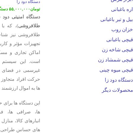
دستگاه دود زا
اره باغبانی
تومان
۵۵,۰۰۰,۰۰۰
دستگ
دستگاه امنیتی دود 
بیل و تبر باغبانی
طلافروشی
)، که با
خزان روب
طلافروشی نیز شناخ
قیچی باغبانی
تجهیزات مؤثر و کار
قیچی شاخه زن
اماکن تجاری و مسک
قیچی شمشاد زن
است. این سیستم ب
قیچی میوه چینی
غیرسمی در فضای دا
حرکت افراد متجاوز 
دستگاه دود زا
ها به اموال ارزشمند 
محصولات دیگر
این دستگاه ها برای
ها، صرافی ها، فر
انبارهای کالا، منا
های حساس طراحی ش