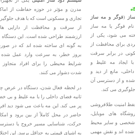
سیستم دود ساز امنیتی
یکی از تجهیزا
مدرن و مؤثر در حوزه حفاظت از اماک
اه
ساز
(
فوگر و مه ساز
تجاری و مسکونی است که با هدف جلوگیر
 نام فوگر یا مه ساز
از سرقت و محافظت از دارایی ها
ته می شود، یکی از
ارزشمند طراحی شده است. این دستگاه ه
بردی برای محافظت از
به گونه ای ساخته شده اند که در صور
ونی در برابر سرقت
بروز خطر، به سرعت وارد عمل شده 
ا ایجاد مه غلیظ و
شرایط محیطی را برای افراد متجاوز ب
خلی، مانع از دید و
شدت دشوار می کنند.
شده و از دسترسی آن
در لحظه فعال شدن، دستگاه در عرض چن
جلوگیری می کند.
ثانیه فضای داخلی را با مه غلیظ و بی خط
 حفظ امنیت طلافروشی
پر می کند. این مه باعث می شود دید افرا
وشگاه های موبایل،
حاضر در محل کاملاً از بین برود و امکا
زل شخصی و سایر محیط
حرکت، شناسایی مسیر خروج یا دسترس
ده اند و نقش مهمی
به اشیای قیمتی به حداقل برسد. این اختلا