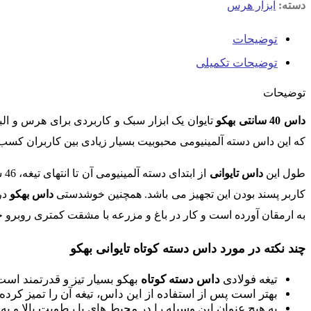
دسته:
ابزار هرس
توضیحات
توضیحات تکمیلی
توضیحات
داس 40 سانتی بهکو
تایوان یک ابزار سبک و کاربردی برای هرس و ال
که این داس دسته آلمینیومی محبوبیت بسیار زیادی بین کاربران کس
طول این
داس تایوانی
کاربر پسند بودن این تجهیز می باشد. همچنین خوشدستی
داس بهکو
در
به ارمقان آورده است و کار در باغ و مزرعه با مشقت کمتری روبرو خو
چند نکته در مورد داس دسته کوتاه تایوانی بهکو
تیغه فولادی
داس دسته کوتاه
بهکو بسیار تیز و قدرتمند است.
بهتر است پس از استفاده از این داس، تیغه آن را تمیز کرده 
به هیچ عنوان این وسیله را در محیط های با رطوبت بالا و به