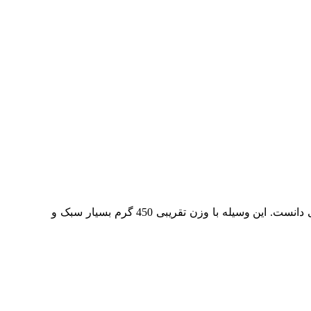
داس دسته کوتاه بهکو را می توان از خوشدست ترین و کاربردی ترین ابزار در هرس های باغی و البته برداشت محصولات زراعی دانست. این وسیله با وزن تقریبی 450 گرم بسیار سبک و