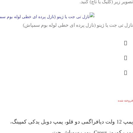
تصویر زیر (کلیک یا تاچ) کنید.
نازل تی جت یا ژینو (نازل پرده ای خطی لوله بوم سمپاش)
فروخته شده
پمپ 12 ولت دیافراگمی دو قلو، پمپ دوبل یدکی کمپینگ،
پمپ کوروز Crouz، پمپ سمپاش جت