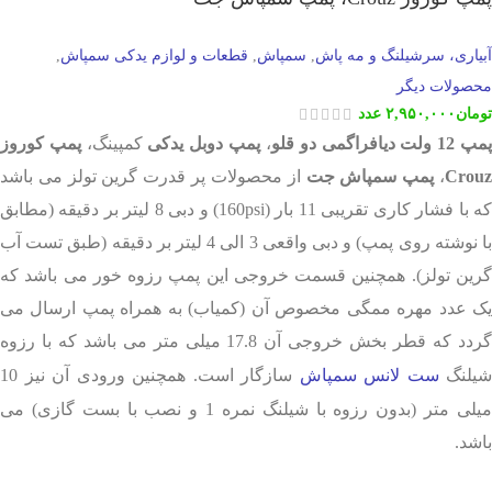
آبیاری، سرشیلنگ و مه پاش
سمپاش
قطعات و لوازم یدکی سمپاش
,
,
,
محصولات دیگر
تومان
۲,۹۵۰,۰۰۰
عدد
مپ 12 ولت دیافراگمی دو قلو
،
پمپ دوبل یدکی
کمپینگ،
پمپ کوروز
Crou
،
پمپ سمپاش جت
از محصولات پر قدرت گرین تولز می باشد
که با فشار کاری تقریبی 11 بار (160psi) و دبی 8 لیتر بر دقیقه (مطابق
با نوشته روی پمپ) و دبی واقعی 3 الی 4 لیتر بر دقیقه (طبق تست آب
گرین تولز). همچنین قسمت خروجی این پمپ رزوه خور می باشد که
یک عدد مهره ممگی مخصوص آن (کمیاب) به همراه پمپ ارسال می
گردد که قطر بخش خروجی آن 17.8 میلی متر می باشد که با رزوه
شیلنگ
ست لانس سمپاش
سازگار است. همچنین ورودی آن نیز 10
میلی متر (بدون رزوه با شیلنگ نمره 1 و نصب با بست گازی) می
باشد.