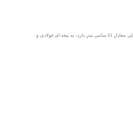
قیچی شمشاد زن بهکو تایوان را می توان از بهترین ابزار های هرس علف و شمشاد و هر گونه گیاه زینتی توده ای دانست. این وسیله که طولی معادل 61 سانتی متر دارد، به تیغه ای فولادی و