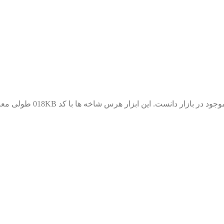
شاخه ها با کد 018KB طولی معادل 73 سانتی متر و وزنی در حدود 1100 گرم دارد.