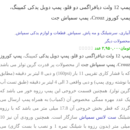
پمپ 12 ولت دیافراگمی دو قلو، پمپ دوبل یدکی کمپینگ،
پمپ کوروز Crouz، پمپ سمپاش جت
آبیاری، سرشیلنگ و مه پاش
سمپاش
قطعات و لوازم یدکی سمپاش
,
,
,
محصولات دیگر
تومان
۲,۹۵۰,۰۰۰
عدد
مپ 12 ولت دیافراگمی دو قلو
،
پمپ دوبل یدکی
کمپینگ،
پمپ کوروز
Crou
،
پمپ سمپاش جت
از محصولات پر قدرت گرین تولز می باشد
که با فشار کاری تقریبی 11 بار (160psi) و دبی 8 لیتر بر دقیقه (مطابق
با نوشته روی پمپ) و دبی واقعی 3 الی 4 لیتر بر دقیقه (طبق تست آب
گرین تولز). همچنین قسمت خروجی این پمپ رزوه خور می باشد که
یک عدد مهره ممگی مخصوص آن (کمیاب) به همراه پمپ ارسال می
گردد که قطر بخش خروجی آن 17.8 میلی متر می باشد که با رزوه
شیلنگ
ست لانس سمپاش
سازگار است. همچنین ورودی آن نیز 10
میلی متر (بدون رزوه با شیلنگ نمره 1 و نصب با بست گازی) می