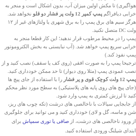
هواگیری) تا مکش اولین میزان آب، بدون اشکال است و منجر به
خرابی دیافراگم
پمپ کمپر 12 ولت پر فشار دو قلو
نخواهد شد.
هرگز سیم های برق پمپ را به برق شهری یا ولتاژهای غیر از ۱۲
ولت DC متصل نکنید.
پمپ را در محیط مرطوب قرار ندهید؛ این کار قطعا منجر به
خرابی سریع پمپ خواهد شد. (آب نبایستی به بخش الکتروموتور
پمپ نفوذ کند.)
ترجیحا پمپ را به صورت افقی (روی کف یا سقف) نصب کنید و از
نصب عمودی پمپ (مثلا روی دیوار) تا حد ممکن خودداری کنید.
پمپ 12 ولت کوچک
قوی و پر فشار
را با استفاده از جای پیچ ها
(جای پیچ های روی پایه های پلاستیکی) به سطح مورد نظر محکم
کنید تا لرزش کمتری به پمپ وارد شود.
از جابجایی سیالات با ناخالصی های درشت (تکه چوب های ریز،
شن و ماسه، گل و لای) خودداری کنید و می توانید برای جلوگیری
از ورود ناخالصی های درشت، از
صافی یا توری سمپاش
برای
ابتدای شیلنگ ورودی استفاده کنید.