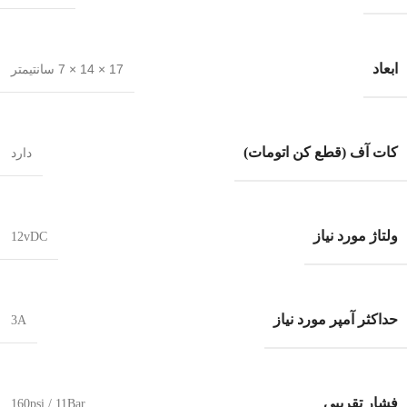
ابعاد
17 × 14 × 7 سانتیمتر
کات آف (قطع کن اتومات)
دارد
ولتاژ مورد نیاز
12vDC
حداکثر آمپر مورد نیاز
3A
فشار تقریبی
160psi / 11Bar