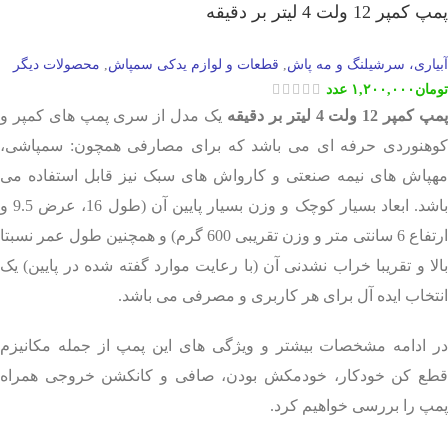
پمپ کمپر 12 ولت 4 لیتر بر دقیقه
آبیاری، سرشیلنگ و مه پاش
قطعات و لوازم یدکی سمپاش
محصولات دیگر
,
,
تومان
۱,۲۰۰,۰۰۰
عدد
مپ کمپر 12 ولت
4 لیتر بر دقیقه
یک مدل از سری پمپ های کمپر و
کوهنوردی حرفه ای می باشد که برای مصارفی همچون: سمپاشی،
مهپاش های نیمه صنعتی و کارواش های سبک نیز قابل استفاده می
باشد. ابعاد بسیار کوچک و وزن بسیار پایین آن (طول 16، عرض 9.5 و
ارتفاع 6 سانتی متر و وزن تقریبی 600 گرم) و همچنین طول عمر نسبتا
بالا و تقریبا خراب نشدنی آن (با رعایت موارد گفته شده در پایین) یک
انتخاب ایده آل برای هر کاربری و مصرفی می باشد.
در ادامه مشخصات بیشتر و ویژگی های این پمپ از جمله مکانیزم
قطع کن خودکار، خودمکش بودن، صافی و کانکشن خروجی همراه
پمپ را بررسی خواهیم کرد.