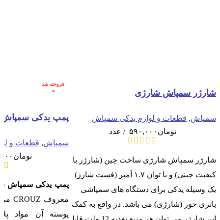
فروخته شد
ه
شارژر سمپاش شارژی
پمپ یدکی سمپاش 
سمپاش
,
قطعات و لوازم یدکی سمپاش
تومان
۵۹۰,۰۰۰
عدد
سمپاش
,
قطعات و لو
تومان
,۰۰۰
شارژر سمپاش شارژی ساخت چین (شارژر با
کیفیت چینی) و با توان ۱.۷ آمپر (فست شارژ)
پمپ یدکی سمپاش ش
یک وسیله یدکی برای دستگاه های سمپاشی
معروف 
باتری خور (شارژی) می باشد. در واقع به کمک
پوسته آن مواد پل
این شارژر می توان هر منبع تغذیه 12 ولت قابل