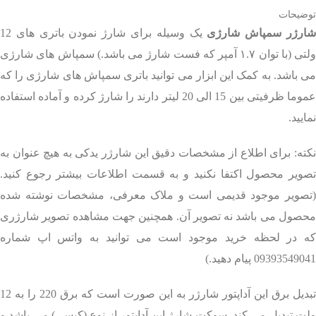
توضیحات
ارژر سمپاش شارژی
یک وسیله برای شارژ نمودن باتری های 12
ولتی (با توان ۱.۷ آمپر که فست شارژ می باشد.) سمپاش های شارژی
می باشد. به کمک این ابزار می توانید باتری سمپاش های شارژی را که
عموما ظرفیتی بین 15 الی 20 لیتر دارند را شارژ کرده و آماده استفاده
نمایید.
نکته: برای اطلاع از مشخصات دقیق این شارژر یدکی به هیچ عنوان به
تصویر محصول اکتفا نکنید و به قسمت اطلاعات بیشتر رجوع کنید.
(تصویر موجود قدیمی است و ملاک معرفی، مشخصات نوشته شده
محصول می باشد نه تصویر آن. همچنین جهت مشاهده تصویر شارژری
که در لحظه خرید موجود است می توانید به واتس اپ شماره
09393549041 پیام دهید.)
تبدیل برق این آداپتور شارژر به این صورت است که برق 220 را به 12
ولت تبدیل می کند. سوکت شارژ این آداپتور از نوع (کیسی) می باشد و