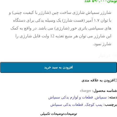
تومان
۵۹۰,۰۰۰
عدد
شارژر سمپاش شارژی ساخت چین (شارژر با کیفیت چینی) و
با توان ۱.۷ آمپر (فست شارژ) یک وسیله یدکی برای دستگاه
های سمپاشی باتری خور (شارژی) می باشد. در واقع به کمک
این شارژر می توان هر منبع تغذیه 12 ولت قابل شارژی را
شارژ نمود.
1 در انبار
افزودن به سبد خرید
افزودن به علاقه مندی
شناسه محصول:
charger
دسته:
سمپاش
,
قطعات و لوازم یدکی سمپاش
برچسب:
پمپ کوچک
,
قطعات یدکی سمپاش
توضیحات
توضیحات تکمیلی