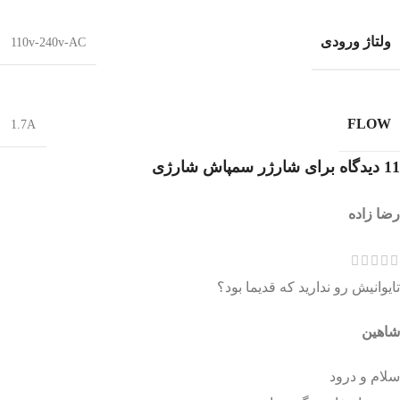
ولتاژ ورودی
110v-240v-AC
FLOW
1.7A
11 دیدگاه برای
شارژر سمپاش شارژی
رضا زاده
تایوانیش رو ندارید که قدیما بود؟
شاهین
سلام و درود