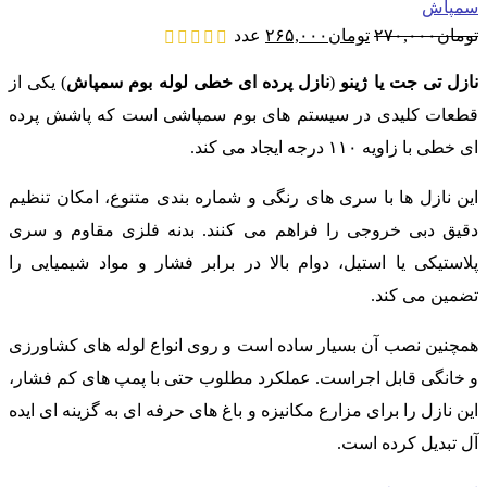
سمپاش
قیمت
قیمت
تومان
۲۷۰,۰۰۰
تومان
۲۶۵,۰۰۰
عدد
اصلی:
فعلی:
تومان۲۷۰,۰۰۰
تومان۲۶۵,۰۰۰.
نازل تی جت یا ژینو
(
نازل پرده ای خطی
لوله بوم سمپاش
) یکی از
بود.
قطعات کلیدی در سیستم های بوم سمپاشی است که پاشش پرده
ای خطی با زاویه ۱۱۰ درجه ایجاد می کند.
این نازل ها با سری های رنگی و شماره بندی متنوع، امکان تنظیم
دقیق دبی خروجی را فراهم می کنند. بدنه فلزی مقاوم و سری
پلاستیکی یا استیل، دوام بالا در برابر فشار و مواد شیمیایی را
تضمین می کند.
همچنین نصب آن بسیار ساده است و روی انواع لوله های کشاورزی
و خانگی قابل اجراست. عملکرد مطلوب حتی با پمپ های کم فشار،
این نازل را برای مزارع مکانیزه و باغ های حرفه ای به گزینه ای ایده
آل تبدیل کرده است.