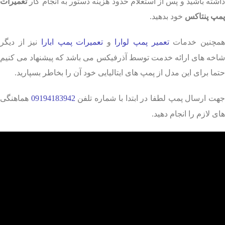
داشته باشید و پس از استعلام حدود هزینه دستور به انجام کار
تعمیرات
پمپ پنتاکس
خود بدهید.
مچنین خدمات
تعمیر پمپ لوارا
و
تعمیرات پمپ ابارا
نیز از دیگر
شاخه های ارائه خدمت توسط آذرفیکس می باشد که پیشنهاد می کنیم
حتما برای این مدل از پمپ های ایتالیایی خود آن را بخاطر بسپارید.
هت ارسال پمپ لطفا در ابتدا با شماره تلفن
09194183942
هماهنگی
های لازم را انجام دهید.