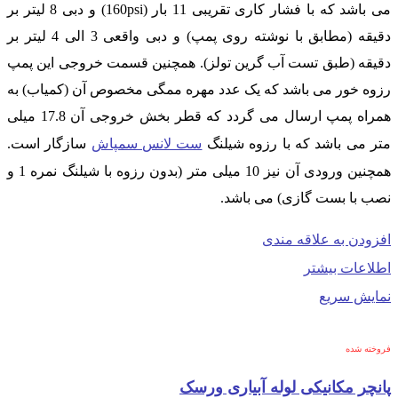
می باشد که با فشار کاری تقریبی 11 بار (160psi) و دبی 8 لیتر بر
دقیقه (مطابق با نوشته روی پمپ) و دبی واقعی 3 الی 4 لیتر بر
دقیقه (طبق تست آب گرین تولز). همچنین قسمت خروجی این پمپ
رزوه خور می باشد که یک عدد مهره ممگی مخصوص آن (کمیاب) به
همراه پمپ ارسال می گردد که قطر بخش خروجی آن 17.8 میلی
متر می باشد که با رزوه شیلنگ
ست لانس سمپاش
سازگار است.
همچنین ورودی آن نیز 10 میلی متر (بدون رزوه با شیلنگ نمره 1 و
نصب با بست گازی) می باشد.
افزودن به علاقه مندی
اطلاعات بیشتر
نمایش سریع
فروخته شده
پانچر مکانیکی لوله آبیاری ورسک