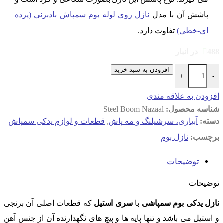
پاشش آن با مدل
نازل روی لوله بوم سمپاش بادبزنی (پرده
ای-خطی)
تفاوت دارد.
488 در انبار
نازل یدکی بوم سمپاشی با سری استیل عدد
افزودن به سبد خرید
+
-
افزودن به علاقه مندی
شناسه محصول:
Steel Boom Nazaal
دسته:
آبیاری، سرشیلنگ و مه پاش
,
قطعات و لوازم یدکی سمپاش
برچسب:
نازل بوم
توضیحات
توضیحات
نازل یدکی بوم سمپاشی
با
سری استیل
که قطعات اصلی آن برنجی
و استیل می باشد و تنها پایه ها و پیچ های نگهدارنده آن از جنس آهن