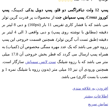
پمپ 12 ولت دیافراگمی دو قلو
،
پمپ دوبل یدکی
کمپینگ،
پمپ
کوروز Crouz
،
پمپ سمپاش جت
از محصولات پر قدرت گرین تولز
می باشد که با فشار کاری تقریبی 11 بار (160psi) و دبی 8 لیتر بر
دقیقه (مطابق با نوشته روی پمپ) و دبی واقعی 3 الی 4 لیتر بر
دقیقه (طبق تست آب گرین تولز). همچنین قسمت خروجی این پمپ
رزوه خور می باشد که یک عدد مهره ممگی مخصوص آن (کمیاب) به
همراه پمپ ارسال می گردد که قطر بخش خروجی آن 17.8 میلی
متر می باشد که با رزوه شیلنگ
ست لانس سمپاش
سازگار است.
همچنین ورودی آن نیز 10 میلی متر (بدون رزوه با شیلنگ نمره 1 و
نصب با بست گازی) می باشد.
افزودن به علاقه مندی
اطلاعات بیشتر
نمایش سریع